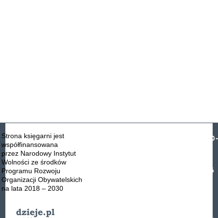
Strona księgarni jest
NIP: 526-030
współfinansowana
DANE
59-57
przez Narodowy Instytut
KONTAKTOWE:
KRS:
Wolności ze środków
0000119146
Programu Rozwoju
Fundacja Ośrodka
Organizacji Obywatelskich
KARTA
Konta
na lata 2018 – 2030
02-536 Warszawa
bankowe:
ul. Narbutta 29
Bank BNP
tel.: (+48 22) 848-07-