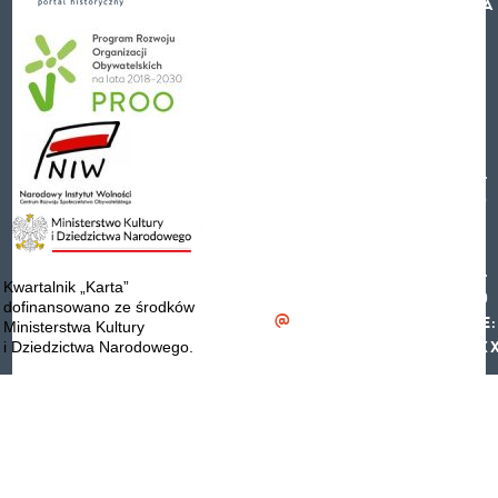
PARIBAS S.A
12
PL 90 2030
0045 1110
Księgarnia stacjonarna
0000 0415
w Warszawie przy
5420 (PLN)
ul. Narbutta 29 czynna
PL 39 2030
od pon.
0045 3110
do pt. w godzinach
0000 0034
10.00-17.00.
6670 (EUR)
KONTAKT W
PL 18 2030
SPRAWIE
0045 3110
SPRZEDAŻY I
0000 0034
Kwartalnik „Karta”
ZAMÓWIEŃ:
6660 (USD)
dofinansowano ze środków
kolportaz
@
karta.org.pl
SWIFT CODE:
Ministerstwa Kultury
(+48 22) 826-56-98
PPABPLPKXX
i Dziedzictwa Narodowego.