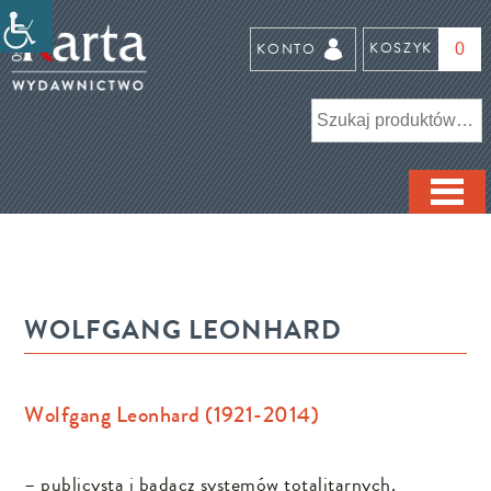
Przejdź
do
KOSZYK
treści
KONTO
0
S
WOLFGANG LEONHARD
Wolfgang Leonhard (1921-2014)
– publicysta i badacz systemów totalitarnych.