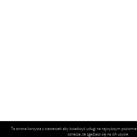
Ta strona korzysta z ciasteczek aby świadczyć usługi na najwyższym poziomie
oznacza, że zgadzasz się na ich użycie.