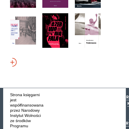
Strona księgarni
NIP: 526-030-
jest
59-57
współfinansowana
KRS:
DANE
przez Narodowy
Instytut Wolności
0000119146
KONTAKTOWE:
ze środków
PR
Fundacja Ośrodka
Programu
Konta