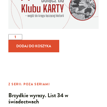
ilość
Brzydkie
wyrazy.
DODAJ DO KOSZYKA
List
34
w
świadectwach
Z SERII:
POZA SERIAMI
Brzydkie wyrazy. List 34 w
świadectwach