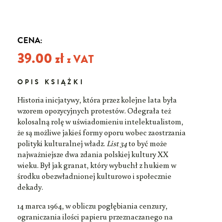
CENA:
39.00
zł
z VAT
OPIS KSIĄŻKI
Historia inicjatywy, która przez kolejne lata była
wzorem opozycyjnych protestów. Odegrała też
kolosalną rolę w uświadomieniu intelektualistom,
że są możliwe jakieś formy oporu wobec zaostrzania
polityki kulturalnej władz.
List 34
to być może
najważniejsze dwa zdania polskiej kultury XX
wieku. Był jak granat, który wybuchł z hukiem w
środku obezwładnionej kulturowo i społecznie
dekady.
14 marca 1964, w obliczu pogłębiania cenzury,
ograniczania ilości papieru przeznaczanego na