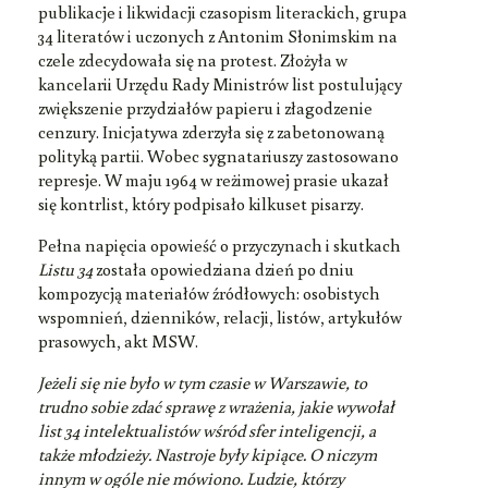
publikacje i likwidacji czasopism literackich, grupa
34 literatów i uczonych z Antonim Słonimskim na
czele zdecydowała się na protest. Złożyła w
kancelarii Urzędu Rady Ministrów list postulujący
zwiększenie przydziałów papieru i złagodzenie
cenzury. Inicjatywa zderzyła się z zabetonowaną
polityką partii. Wobec sygnatariuszy zastosowano
represje. W maju 1964 w reżimowej prasie ukazał
się kontrlist, który podpisało kilkuset pisarzy.
Pełna napięcia opowieść o przyczynach i skutkach
Listu 34
została opowiedziana dzień po dniu
kompozycją materiałów źródłowych: osobistych
wspomnień, dzienników, relacji, listów, artykułów
prasowych, akt MSW.
Jeżeli się nie było w tym czasie w Warszawie, to
trudno sobie zdać sprawę z wrażenia, jakie wywołał
list 34 intelektualistów wśród sfer inteligencji, a
także młodzieży. Nastroje były kipiące. O niczym
innym w ogóle nie mówiono. Ludzie, którzy